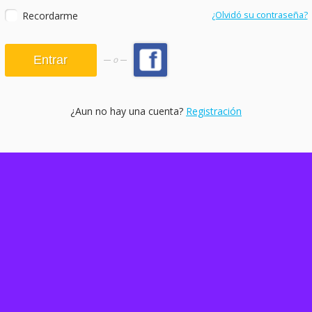
Recordarme
¿Olvidó su contraseña?
o
¿Aun no hay una cuenta?
Registración