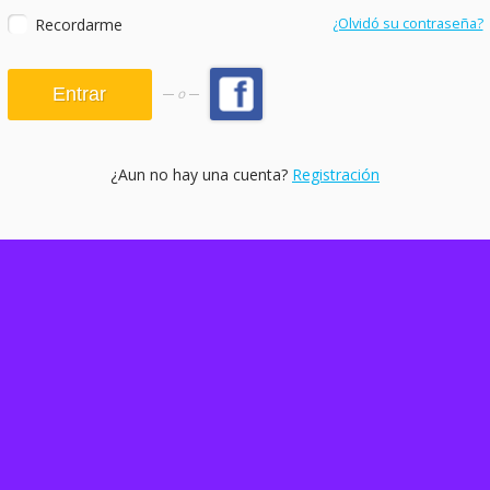
Recordarme
¿Olvidó su contraseña?
o
¿Aun no hay una cuenta?
Registración