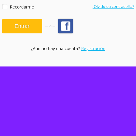
Recordarme
¿Olvidó su contraseña?
o
¿Aun no hay una cuenta?
Registración