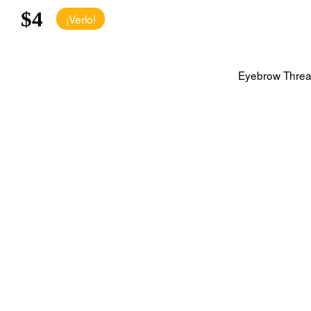
$4
¡Verlo!
Eyebrow Threa