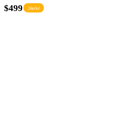
$499
¡Verlo!